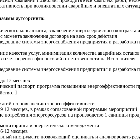
исной компании позволяет проводить весь комплекс работ, нео
ративность при возникновении аварийных и внештатных ситуаци
раммы аутсорсинга:
ического консалтинга, заключение энергосервисного контракта и
:
с момента заключения договора на весь срок действия
ледование системы энергоснабжения предприятия и разработка
ние качества услуг, минимизация количества аварийных остано
за счет переноса финансовой ответственности на Исполнителя.
ледование системы энергоснабжения предприятия и разработка
:
до 12 месяцев
ический паспорт, программа повышения энергоэффективности п
йство. 
иятий по повышению энергоэффективности
:
9-12 месяцев, в рамках согласованной программы мероприятий
е потребления энергоресурсов на производство 1 единицы прод
мониторинга и энергетического менеджмента
:
6-12 месяцев
вный инструмент, позволяющий оценивать и анализировать рез