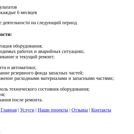
ультатов
:
каждые 6 месяцев
е деятельности на следующий период
ости:
тация оборудования;
одимых работах и аварийных ситуациях;
ивание и текущий ремонт;
ета и автоматики;
ание резервного фонда запасных частей;
жение расходными материалами и запасными частями;
роль технического состояния оборудования;
ия;
ания после ремонта.
Главная
|
Услуги
|
Наши проекты
|
Отзывы
|
Контакты
"