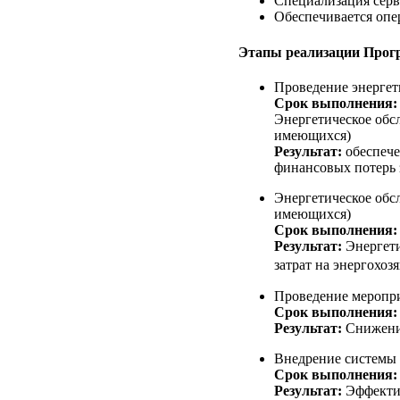
Специализация серв
Обеспечивается опе
Этапы реализации Прог
Проведение энергет
Срок выполнения
Энергетическое обс
имеющихся)
Результат:
обеспече
финансовых потерь 
Энергетическое обс
имеющихся)
Срок выполнения
Результат:
Энергет
затрат на энергохозя
Проведение меропр
Срок выполнения
Результат:
Снижени
Внедрение системы 
Срок выполнения
Результат:
Эффекти