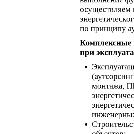
осуществляем 
энергетическог
по принципу ау
Комплексные 
при эксплуата
Эксплуатац
(аутсорсинг
монтажа, П
энергетиче
энергетиче
инженерных
Строительс
объектов;