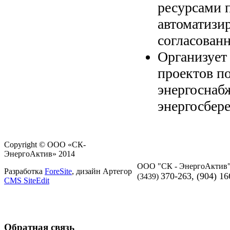
ресурсами 
автоматизи
согласован
Организует 
проектов п
энергоснаб
энергосбер
Copyright ©
ООО «СК-
ЭнергоАктив»
2014
ООО "СК - ЭнергоАктив
Разработка
ForeSite
, дизайн Артегор
370-263, (904) 16
(3439)
CMS SiteEdit
Обратная связь