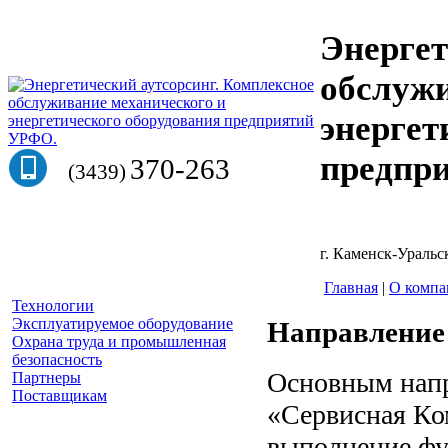
Энергет
обслужи
энергет
предпр
370-263
(3439)
г. Каменск-Уральск
Главная
|
О компа
Технологии
Эксплуатируемое оборудование
Направление
Охрана труда и промышленная
безопасность
Основным нап
Партнеры
Поставщикам
«Сервисная Ко
выполнение фу